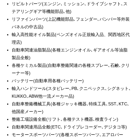
リビルトパーツ(エンジン､ミッション､ドライブシャフト､ス
テアリングギア等機能部品､他)
リファインパーツ(上記機能部品､フェンダー､バンパー等外装
パネルの中古品)
輸入高性能オイル製品(ペンズオイル正規輸入品、関西地区代
理店)
自動車関連油脂製品(各種エンジンオイル､ギアオイル等油脂
製品全般)
各種ケミカル製品(自動車整備関連の各種スプレー､石鹸､クリ
ーナー等)
バッテリー(自動車用各種バッテリー)
輸入ハンドツール(スタビレー､PB､クニペックス､シグネット､
KUKKO､ABW他一流メーカー品)
自動車整備機械工具(各種ジャッキ機器､特殊工具､SST､KTC､
他国産メーカー)
整備工場設備全般(リフト､各種テスト機器､検査ライン)
自動車関連用品全般(ETC､ドライブレコーダー､デジタコ等)
モータースポーツパーツ(各種スポーツパーツ､エアロパー